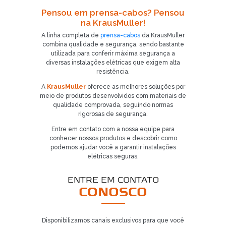
Pensou em prensa-cabos? Pensou
na KrausMuller!
A linha completa de
prensa-cabos
da KrausMuller
combina qualidade e segurança, sendo bastante
utilizada para conferir máxima segurança a
diversas instalações elétricas que exigem alta
resistência.
A
KrausMuller
oferece as melhores soluções por
meio de produtos desenvolvidos com materiais de
Já é nosso cliente?
qualidade comprovada, seguindo normas
rigorosas de segurança.
SOLICITAR CONTATO
Entre em contato com a nossa equipe para
conhecer nossos produtos e descobrir como
5
podemos ajudar você a garantir instalações
elétricas seguras.
ENTRE EM CONTATO
CONOSCO
Disponibilizamos canais exclusivos para que você