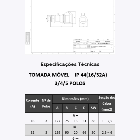
Especificações Técnicas
TOMADA MÓVEL – IP 44(16/32A) –
3/4/5 POLOS
Secção dos
Dimensões (mm)
Corrente
Nº de
Cabos
(A)
Polos
A
B
C
D
SW
(mm2)
6 –
16
3
127
75
15
51
38
1 – 2,5
10 –
32
3
159
90
20
66
50
2,5 – 6
6 —