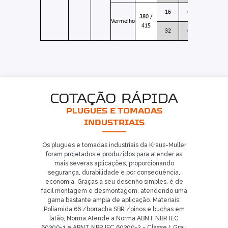
KM-
16
6
380 /
5056
Vermelho
415
KM-
32
6
Já é nosso cliente?
5256
SOLICITAR CONTATO
5
COTAÇÃO RÁPIDA
PLUGUES E TOMADAS
INDUSTRIAIS
Os plugues e tomadas industriais da Kraus-Muller
foram projetados e produzidos para atender as
mais severas aplicações, proporcionando
segurança, durabilidade e por consequência,
economia. Graças a seu desenho simples, é de
fácil montagem e desmontagem, atendendo uma
gama bastante ampla de aplicação. Materiais:
Poliamida 66 /borracha SBR /pinos e buchas em
latão; Norma:Atende a Norma ABNT NBR IEC
60309-1 e ABNT NBR IEC 60309-2 - Classe I; Grau