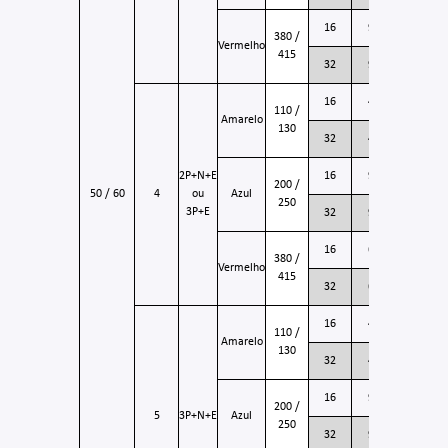
KM-
16
9
380 /
3056
Vermelho
415
KM-
32
9
3256
KM-
16
4
110 /
4054
Amarelo
130
KM-
32
4
4254
KM-
2P+N+E
16
9
200 /
4059
50 / 60
4
ou
Azul
250
KM-
3P+E
32
9
4259
KM-
16
6
380 /
4056
Vermelho
415
KM-
32
6
4256
KM-
16
4
110 /
5054
Amarelo
130
KM-
32
4
5254
KM-
16
9
200 /
5059
5
3P+N+E
Azul
250
KM-
32
9
5259