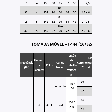
16
4
135
80
15
57
38
1 – 2,5
10 –
32
4
159
90
20
66
50
2,5 – 6
8 –
16
5
142
82
16
64
42
1 – 2,5
10 –
32
5
159
97
20
72
50
2,5 – 6
TOMADA MÓVEL – IP 44 (16/32A)
Tensão
Posição
Número
de
Código
Frequência
Cor do
Corrente
Horária
de
Polos
Trabalho
do
(Hz)
Produto
(A)
do Pino
Contatos
Voltage
Produto
Terra
(V)
KM-
16
4
110 /
3054
Amarelo
130
KM-
32
4
3254
KM-
16
6
200 /
3059
3
2P+E
Azul
250
KM-
32
6
3259