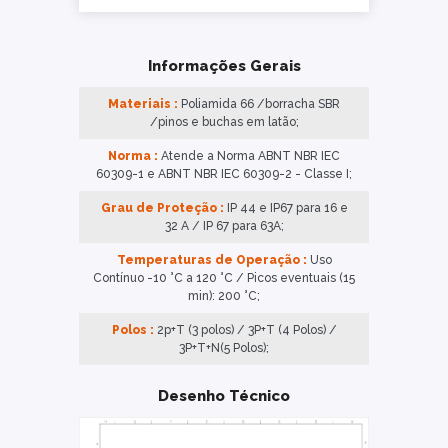
Informações Gerais
Materiais :
Poliamida 66 /borracha SBR
/pinos e buchas em latão;
Norma :
Atende a Norma ABNT NBR IEC
60309-1 e ABNT NBR IEC 60309-2 - Classe I;
Grau de Proteção :
IP 44 e IP67 para 16 e
32 A / IP 67 para 63A;
Temperaturas de Operação :
Uso
Contínuo -10 °C a 120 °C / Picos eventuais (15
min): 200 °C;
Polos :
2p+T (3 polos) / 3P+T (4 Polos) /
3P+T+N(5 Polos);
Desenho Técnico