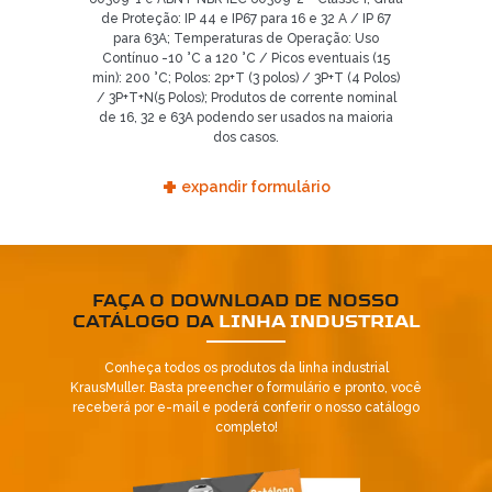
de Proteção: IP 44 e IP67 para 16 e 32 A / IP 67
para 63A; Temperaturas de Operação: Uso
Contínuo -10 °C a 120 °C / Picos eventuais (15
min): 200 °C; Polos: 2p+T (3 polos) / 3P+T (4 Polos)
/ 3P+T+N(5 Polos); Produtos de corrente nominal
de 16, 32 e 63A podendo ser usados na maioria
dos casos.
+
expandir formulário
FAÇA O DOWNLOAD DE NOSSO
CATÁLOGO DA
LINHA INDUSTRIAL
Conheça todos os produtos da linha industrial
KrausMuller. Basta preencher o formulário e pronto, você
receberá por e-mail e poderá conferir o nosso catálogo
completo!