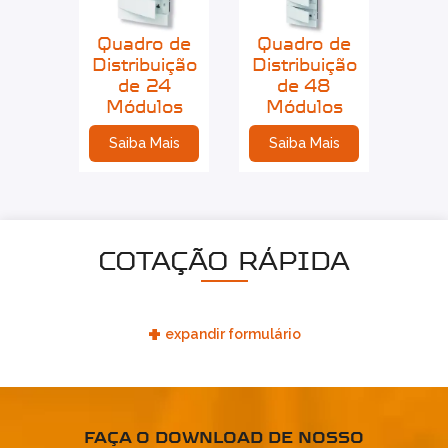
Quadro de
Quadro de
Distribuição
Distribuição
de 24
de 48
Módulos
Módulos
Saiba Mais
Saiba Mais
COTAÇÃO RÁPIDA
+
expandir formulário
Já é nosso cliente?
SOLICITAR CONTATO
FAÇA O DOWNLOAD DE NOSSO