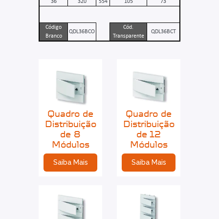
36
320
554
105
73
Código
Cód.
QDL36BCO
QDL36BCT
Branco
Transparente
Quadro de
Quadro de
Distribuição
Distribuição
de 8
de 12
Módulos
Módulos
Saiba Mais
Saiba Mais