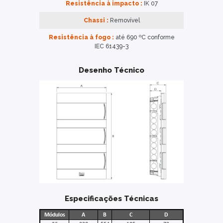
Resistência à impacto :
IK 07
Chassi :
Removível
Resistência à fogo :
até 690 ºC conforme
IEC 61439-3
Desenho Técnico
Especificações Técnicas
Módulos
A
B
C
D