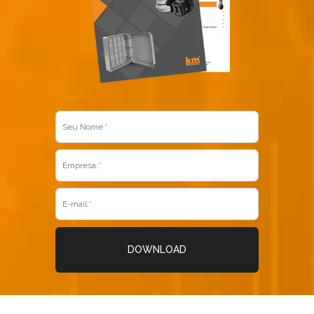
Já é nosso cliente?
SOLICITAR CONTATO
5
DOWNLOAD