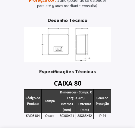
Proteção U.V :
1 ano (podendo se estender
para até 5 anos mediante consulta).
Desenho Técnico
Especificações Técnicas
CAIXA 80
Dimensões (Compr. X
Código do
Larg. X Alt.)
Grau de
Tampa
Produto
Proteção
Internas
Externas
(mm)
(mm)
KM03184
Opaca
80X80X41
88X88X52
IP 44