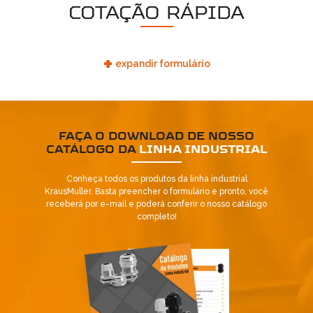
COTAÇÃO RÁPIDA
+
expandir formulário
FAÇA O DOWNLOAD DE NOSSO
CATÁLOGO DA
LINHA INDUSTRIAL
Conheça todos os produtos da linha industrial
KrausMuller. Basta preencher o formulário e pronto, você
receberá por e-mail e poderá conferir o nosso catálogo
completo!