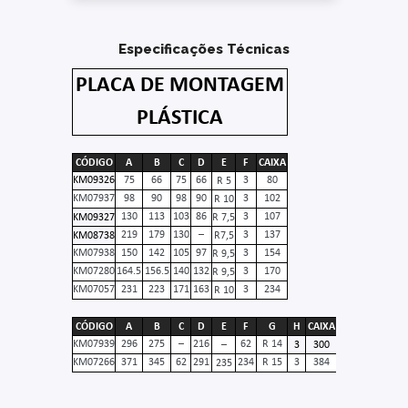
Especificações Técnicas
PLACA DE MONTAGEM
PLÁSTICA
CÓDIGO
A
B
C
D
E
F
CAIXA
KM09326
75
66
75
66
3
80
R 5
KM07937
98
90
98
90
3
102
R 10
130
113
103
86
3
107
KM09327
R 7,5
219
179
130
–
3
137
KM08738
R7,5
KM07938
150
142
105
97
3
154
R 9,5
KM07280
164.5
156.5
140
132
3
170
R 9,5
KM07057
231
223
171
163
3
234
R 10
CÓDIGO
A
B
C
D
E
F
G
H
CAIXA
KM07939
296
275
–
216
62
R 14
–
3
300
KM07266
371
345
62
291
234
R 15
3
384
235