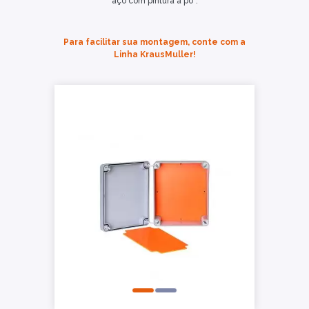
aço com pintura a pó”.
Para facilitar sua montagem, conte com a
Linha KrausMuller!