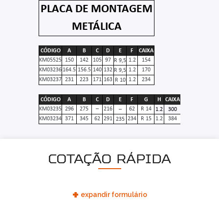
PLACA DE MONTAGEM
METÁLICA
CÓDIGO
A
B
C
D
E
F
CAIXA
KM05525
150
142
105
97
1.2
154
R 9,5
KM03236
164.5
156.5
140
132
1.2
170
R 9,5
KM03237
231
223
171
163
1.2
234
R 10
CÓDIGO
A
B
C
D
E
F
G
H
CAIXA
KM03235
296
275
–
216
62
R 14
–
1.2
300
KM03234
371
345
62
291
234
R 15
1.2
384
235
COTAÇÃO RÁPIDA
+
expandir formulário