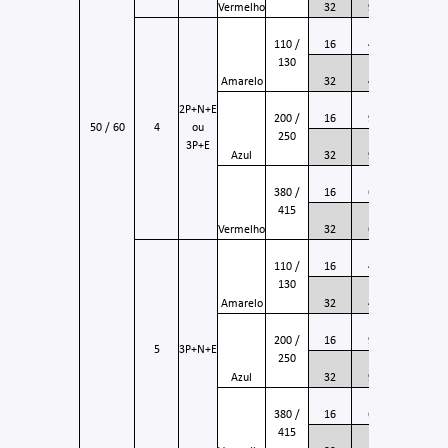
Vermelho
32
9
3206
KMM-
110 /
16
4
4004
130
KMM-
Amarelo
32
4
4204
KMM-
2P+N+E
200 /
16
9
4009
50 / 60
4
ou
250
KMM-
3P+E
Azul
32
9
4209
KMM-
380 /
16
6
4006
415
KMM-
Vermelho
32
6
4206
KMM-
110 /
16
4
5004
130
KMM-
Amarelo
32
4
5204
KMM-
200 /
16
9
5009
5
3P+N+E
250
KMM-
Azul
32
9
5209
KMM-
380 /
16
6
5006
415
KMM-