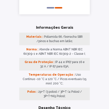
Informações Gerais
Materiais :
Poliamida 66 /borracha SBR
/pinos e buchas em latão;
Norma :
Atende a Norma ABNT NBR IEC
60309-1 e ABNT NBR IEC 60309-2 - Classe I;
Grau de Proteção :
IP 44 e IP67 para 16 e
32 A / IP 67 para 63A;
Temperaturas de Operação :
Uso
Contínuo -10 °C a 120 °C / Picos eventuais (15
min): 200 °C;
Polos :
2p+T (3 polos) / 3P+T (4 Polos) /
3P+T+N(5 Polos);
Desenho Técnico