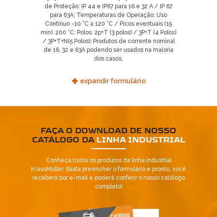
de Proteção: IP 44 e IP67 para 16 e 32 A / IP 67
para 63A; Temperaturas de Operação: Uso
Contínuo -10 °C a 120 °C / Picos eventuais (15
min): 200 °C; Polos: 2p+T (3 polos) / 3P+T (4 Polos)
/ 3P+T+N(5 Polos); Produtos de corrente nominal
de 16, 32 e 63A podendo ser usados na maioria
dos casos.
+
expandir formulário
FAÇA O DOWNLOAD DE NOSSO
CATÁLOGO DA
LINHA INDUSTRIAL
Conheça todos os produtos da linha industrial
KrausMuller. Basta preencher o formulário e pronto, você
receberá por e-mail e poderá conferir o nosso catálogo
completo!