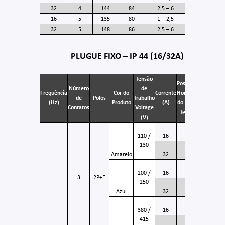
32
4
144
84
2,5 – 6
16
5
135
80
1 – 2,5
32
5
148
86
2,5 – 6
PLUGUE FIXO – IP 44 (16/32A)
Tensão
Posição
Número
de
Código
Frequência
Cor do
Corrente
Horária
de
Polos
Trabalho
do
(Hz)
Produto
(A)
do Pino
Contatos
Voltage
Produto
Terra
(V)
KMM-
110 /
16
4
3004
130
KMM-
Amarelo
32
4
3204
KMM-
200 /
16
6
3009
3
2P+E
250
KMM-
Azul
32
6
3209
KMM-
380 /
16
9
3006
415
KMM-