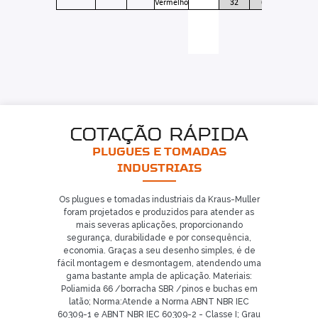
Vermelho
32
6
5206
Já é nosso cliente?
SOLICITAR CONTATO
5
COTAÇÃO RÁPIDA
PLUGUES E TOMADAS
INDUSTRIAIS
Os plugues e tomadas industriais da Kraus-Muller
foram projetados e produzidos para atender as
mais severas aplicações, proporcionando
segurança, durabilidade e por consequência,
economia. Graças a seu desenho simples, é de
fácil montagem e desmontagem, atendendo uma
gama bastante ampla de aplicação. Materiais:
Poliamida 66 /borracha SBR /pinos e buchas em
latão; Norma:Atende a Norma ABNT NBR IEC
60309-1 e ABNT NBR IEC 60309-2 - Classe I; Grau