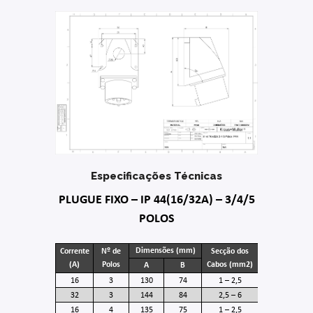
Especificações Técnicas
PLUGUE FIXO – IP 44(16/32A) – 3/4/5
POLOS
Dimensões (mm)
Corrente
Nº de
Secção dos
(A)
Polos
Cabos (mm2)
A
B
16
3
130
74
1 – 2,5
32
3
144
84
2,5 – 6
16
4
135
75
1 – 2,5