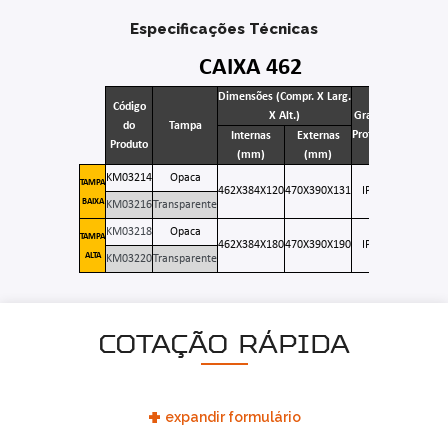
Especificações Técnicas
CAIXA 462
Dimensões (Compr. X Larg.
Código
X Alt.)
Grau de
do
Tampa
Proteção
Internas
Externas
Produto
(mm)
(mm)
KM03214
Opaca
TAMPA
462X384X120
470X390X131
IP 65
BAIXA
KM03216
Transparente
KM03218
Opaca
TAMPA
462X384X180
470X390X190
IP 65
ALTA
KM03220
Transparente
COTAÇÃO RÁPIDA
+
expandir formulário