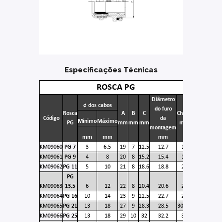
Especificações Técnicas
ROSCA PG
Diâmetro
ø dos cabos
do furo
Rosca
A
B
C
Chave
Código
da
Mínimo
Máximo
PG
mm
mm
mm
mm
montagem
mm
mm
mm
KM09060
PG 7
3
6.5
19
7
12.5
12.7
14
KM09061
PG 9
4
8
20
8
15.2
15.4
18
KM09062
PG 11
5
10
21
8
18.6
18.8
20
PG
KM09063
13,5
6
12
22
8
20.4
20.6
22
KM09064
PG 16
10
14
23
9
22.5
22.7
24
KM09065
PG 21
13
18
27
9
28.3
28.5
30/32
KM09066
PG 25
13
18
29
10
32
32.2
35