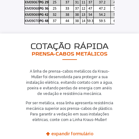
KM09067
PG 29
25
37
31
11
37
37.2
40
KM09068
PG 36
25
33
37
12
47
47.2
50
KM09069
PG 42
32
38
38
13
54
54.2
57
KM09070
PG 48
37
44
38
14
59.3
59.5
64
COTAÇÃO RÁPIDA
PRENSA-CABOS METÁLICOS
A linha de prensa-cabos metálicos da Kraus-
Muller foi desenvolvida para proteger a sua
instalação elétrica, evitando contato com a água,
poeira e evitando perdas de energia com anéis
de vedação e resistência mecânica.
Por ser metálica, essa linha apresenta resistência
mecânica superior aos prensa-cabos de plástico.
Para garantir a vedação em suas instalações
elétricas, conte com a Linha Kraus-Muller!
+
expandir formulário