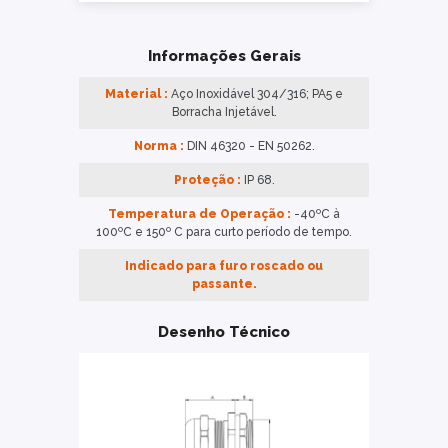
Informações Gerais
Material :
Aço Inoxidável 304/316; PA5 e
Borracha Injetável.
Norma :
DIN 46320 - EN 50262.
Proteção :
IP 68.
Temperatura de Operação :
-40ºC à
100ºC e 150º C para curto período de tempo.
Indicado para furo roscado ou
passante.
Desenho Técnico