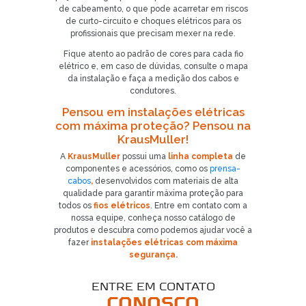
de cabeamento, o que pode acarretar em riscos
de curto-circuito e choques elétricos para os
profissionais que precisam mexer na rede.
Fique atento ao padrão de cores para cada fio
elétrico e, em caso de dúvidas, consulte o mapa
da instalação e faça a medição dos cabos e
condutores.
Pensou em instalações elétricas
com máxima proteção? Pensou na
KrausMuller!
Já é nosso cliente?
A
KrausMuller
possui uma
linha completa
de
componentes e acessórios, como os
prensa-
SOLICITAR CONTATO
cabos
,
desenvolvidos com materiais de alta
qualidade para garantir máxima proteção para
todos os
fios elétricos
. Entre em contato com a
5
nossa equipe, conheça nosso catálogo de
produtos e descubra como podemos ajudar você a
fazer
instalações elétricas com máxima
segurança.
ENTRE EM CONTATO
CONOSCO