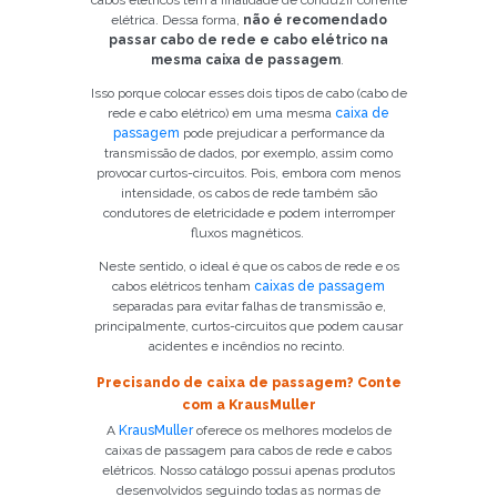
cabos elétricos têm a finalidade de conduzir corrente
elétrica. Dessa forma,
não é recomendado
passar cabo de rede e cabo elétrico na
mesma caixa de passagem
.
Isso porque colocar esses dois tipos de cabo (cabo de
rede e cabo elétrico) em uma mesma
caixa de
passagem
pode prejudicar a performance da
transmissão de dados, por exemplo, assim como
provocar curtos-circuitos. Pois, embora com menos
intensidade, os cabos de rede também são
condutores de eletricidade e podem interromper
fluxos magnéticos.
Neste sentido, o ideal é que os cabos de rede e os
cabos elétricos tenham
caixas de passagem
separadas para evitar falhas de transmissão e,
Já é nosso cliente?
principalmente, curtos-circuitos que podem causar
acidentes e incêndios no recinto.
SOLICITAR CONTATO
Precisando de caixa de passagem? Conte
com a KrausMuller
5
A
KrausMuller
oferece os melhores modelos de
caixas de passagem para cabos de rede e cabos
elétricos. Nosso catálogo possui apenas produtos
desenvolvidos seguindo todas as normas de