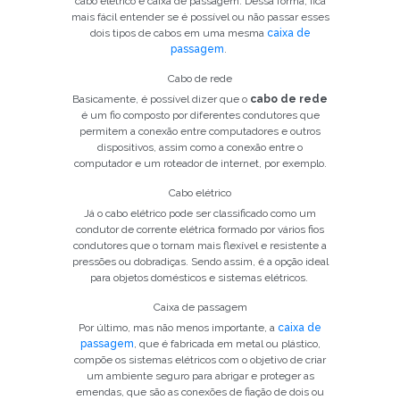
cabo elétrico e caixa de passagem. Dessa forma, fica
mais fácil entender se é possível ou não passar esses
dois tipos de cabos em uma mesma
caixa de
passagem
.
Cabo de rede
Basicamente, é possível dizer que o
cabo de rede
é um fio composto por diferentes condutores que
permitem a conexão entre computadores e outros
dispositivos, assim como a conexão entre o
computador e um roteador de internet, por exemplo.
Cabo elétrico
Já o cabo elétrico pode ser classificado como um
condutor de corrente elétrica formado por vários fios
condutores que o tornam mais flexível e resistente a
pressões ou dobradiças. Sendo assim, é a opção ideal
para objetos domésticos e sistemas elétricos.
Caixa de passagem
Por último, mas não menos importante, a
caixa de
passagem
, que é fabricada em metal ou plástico,
compõe os sistemas elétricos com o objetivo de criar
um ambiente seguro para abrigar e proteger as
emendas, que são as conexões de fiação de dois ou