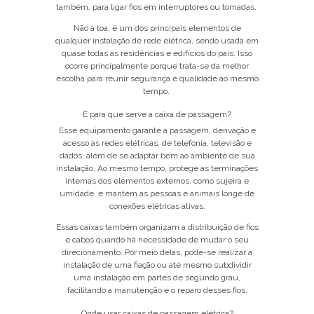
também, para ligar fios em interruptores ou tomadas.
Não à toa, é um dos principais elementos de
qualquer instalação de rede elétrica, sendo usada em
quase todas as residências e edifícios do país. Isso
ocorre principalmente porque trata-se da melhor
escolha para reunir segurança e qualidade ao mesmo
tempo.
E para que serve a caixa de passagem?
Esse equipamento garante a passagem, derivação e
acesso às redes elétricas, de telefonia, televisão e
dados; além de se adaptar bem ao ambiente de sua
instalação. Ao mesmo tempo, protege as terminações
internas dos elementos externos, como sujeira e
umidade, e mantém as pessoas e animais longe de
conexões elétricas ativas.
Essas caixas também organizam a distribuição de fios
e cabos quando há necessidade de mudar o seu
direcionamento. Por meio delas, pode-se realizar a
instalação de uma fiação ou até mesmo subdividir
uma instalação em partes de segundo grau,
facilitando a manutenção e o reparo desses fios.
Onde usar caixas de passagem elétrica?