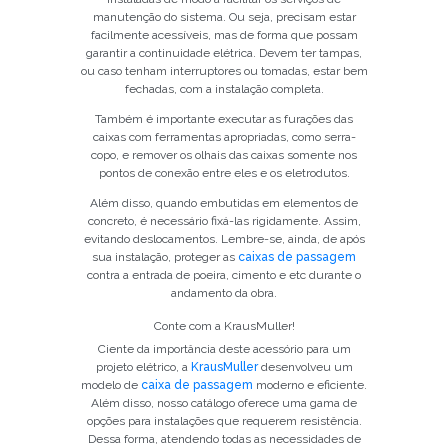
manutenção do sistema. Ou seja, precisam estar
facilmente acessíveis, mas de forma que possam
garantir a continuidade elétrica. Devem ter tampas,
ou caso tenham interruptores ou tomadas, estar bem
fechadas, com a instalação completa.
Também é importante executar as furações das
caixas com ferramentas apropriadas, como serra-
copo, e remover os olhais das caixas somente nos
pontos de conexão entre eles e os eletrodutos.
Além disso, quando embutidas em elementos de
concreto, é necessário fixá-las rigidamente. Assim,
evitando deslocamentos. Lembre-se, ainda, de após
sua instalação, proteger as
caixas de passagem
contra a entrada de poeira, cimento e etc durante o
andamento da obra.
Conte com a KrausMuller!
Ciente da importância deste acessório para um
projeto elétrico, a
KrausMuller
desenvolveu um
modelo de
caixa de passagem
moderno e eficiente.
Além disso, nosso catálogo oferece uma gama de
opções para instalações que requerem resistência.
Dessa forma, atendendo todas as necessidades de