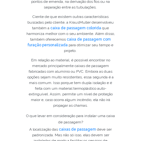
pontos de emenda, na derivação dos fios ou na
separação entre as tubulações.
Ciente de que existem outras características
buscadas pelo cliente, a KrausMuller desenvolveu
também a
caixa de passagem colorida
que
harmoniza melhor com o seu ambiente. Além disso,
também oferecemos
caixa de passagem com
furação personalizada
para otimizar seu tempo e
projeto.
Em relação ao material, é possível encontrar no
mercado principalmente caixas de passagem
fabricadas com alumínio ou PVC. Embora as duas
opções sejam muito resistentes, essa segunda é a
mais comum. Isso porque tem dupla isolação e é
feita com um material termoplástico auto-
Já é nosso cliente?
extinguível. Assim, permite um nível de proteção
maior e, caso ocorra algum incêndio, ela não irá
SOLICITAR CONTATO
propagar as chamas.
O que levar em consideração para instalar uma caixa
5
de passagem?
A localização das
caixas de passagem
deve ser
padronizada. Mas não só isso, elas devem ser
instaladas de modo a facilitar os serviços de