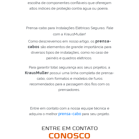
escolha de componentes confiáveis que ofereçam
altos índices de proteção contra água ou poeira.
Prensa-cabo para Instalações Elétricas Seguras: Fale
com a KrausMuller!
Como descrevemos em nosso artigo, os
prensa-
cabos
são elementos de grande importância para
diversos tipos de instalações, como no caso de
painéis e quadros elétricos.
Para garantir total segurança aos seus projetos, a
Já é nosso cliente?
KrausMuller
possui uma linha completa de prensa-
cabo, com formatos e modelos de furos
SOLICITAR CONTATO
recomendados para a passagem dos fios com os
prensadores.
5
Entre em contato com a nossa equipe técnica e
adquira o melhor
prensa-cabo
para seu projeto.
ENTRE EM CONTATO
CONOSCO