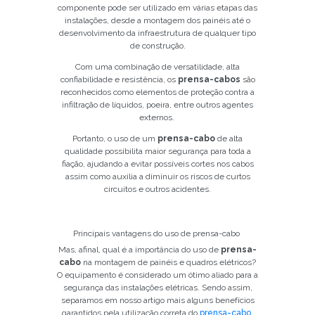
componente pode ser utilizado em várias etapas das
instalações, desde a montagem dos painéis até o
desenvolvimento da infraestrutura de qualquer tipo
de construção.
Com uma combinação de versatilidade, alta
confiabilidade e resistência, os
prensa-cabos
são
reconhecidos como elementos de proteção contra a
infiltração de líquidos, poeira, entre outros agentes
externos.
Portanto, o uso de um
prensa-cabo
de alta
qualidade possibilita maior segurança para toda a
fiação, ajudando a evitar possíveis cortes nos cabos
assim como auxilia a diminuir os riscos de curtos
circuitos e outros acidentes.
Principais vantagens do uso de prensa-cabo
Mas, afinal, qual é a importância do uso de
prensa-
cabo
na montagem de painéis e quadros elétricos?
O equipamento é considerado um ótimo aliado para a
segurança das instalações elétricas. Sendo assim,
separamos em nosso artigo mais alguns benefícios
garantidos pela utilização correta do
prensa-cabo
.