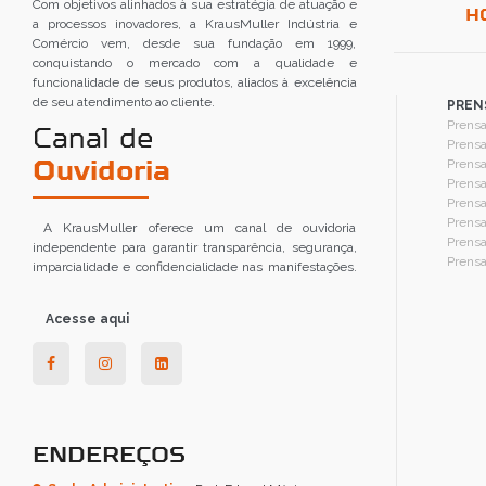
Com objetivos alinhados à sua estratégia de atuação e
H
a processos inovadores, a KrausMuller Indústria e
Comércio vem, desde sua fundação em 1999,
conquistando o mercado com a qualidade e
funcionalidade de seus produtos, aliados à excelência
de seu atendimento ao cliente.
PREN
Prens
Canal de
Prens
Prens
Ouvidoria
Prensa
Prensa
Prensa
A KrausMuller oferece um canal de ouvidoria
Prens
independente para garantir transparência, segurança,
Prens
imparcialidade e confidencialidade nas manifestações.
Acesse aqui
ENDEREÇOS