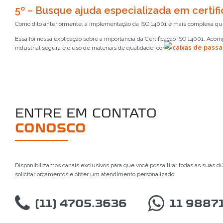
5º – Busque ajuda especializada em certi
Como dito anteriormente, a implementação da ISO 14001 é mais complexa que 
Essa foi nossa explicação sobre a importância da Certificação ISO 14001. Aco
industrial segura e o uso de materiais de qualidade, como
caixas de pass
ENTRE EM CONTATO
CONOSCO
Disponibilizamos canais exclusivos para que você possa tirar todas as suas d
solicitar orçamentos e obter um atendimento personalizado!
(11) 4705.3636
11 9887