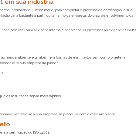
1 em sua indústria
norma internacional. Deste modo, para completar o processo de certificação, a sua
tação varia bastante a partir do tamanho da empresa, do grau de envolvimento da
ltoria para realizar a auditoria interna e adaptar seus processos às exigências da IS
ar ao meio ambiente e também em formas de eliminá-los sem comprometer a
rocessos que sua empresa irá passar.
ue os resultados sejam mais rápidos.
potenciais clientes que a sua empresa se preocupa com o meio ambiente.
jeto
Já é nosso cliente?
a a certificação do ISO 14001.