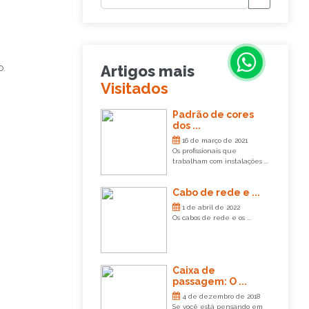
Artigos mais
O.
Visitados
Padrão de cores
dos ...
16 de março de 2021
Os profissionais que
trabalham com instalações ...
Cabo de rede e ...
1 de abril de 2022
Os cabos de rede e os ...
Caixa de
passagem: O ...
4 de dezembro de 2018
Se você está pensando em