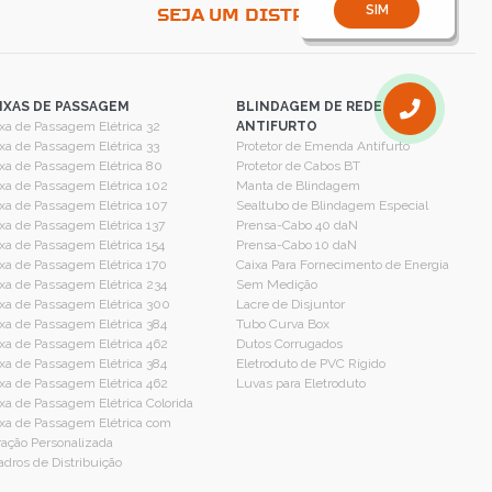
SIM
SEJA UM DISTRIBUIDOR
IXAS DE PASSAGEM
BLINDAGEM DE REDE -
xa de Passagem Elétrica 32
ANTIFURTO
xa de Passagem Elétrica 33
Protetor de Emenda Antifurto
xa de Passagem Elétrica 80
Protetor de Cabos BT
xa de Passagem Elétrica 102
Manta de Blindagem
xa de Passagem Elétrica 107
Sealtubo de Blindagem Especial
xa de Passagem Elétrica 137
Prensa-Cabo 40 daN
xa de Passagem Elétrica 154
Prensa-Cabo 10 daN
xa de Passagem Elétrica 170
Caixa Para Fornecimento de Energia
xa de Passagem Elétrica 234
Sem Medição
xa de Passagem Elétrica 300
Lacre de Disjuntor
xa de Passagem Elétrica 384
Tubo Curva Box
xa de Passagem Elétrica 462
Dutos Corrugados
xa de Passagem Elétrica 384
Eletroduto de PVC Rígido
xa de Passagem Elétrica 462
Luvas para Eletroduto
xa de Passagem Elétrica Colorida
xa de Passagem Elétrica com
ação Personalizada
dros de Distribuição