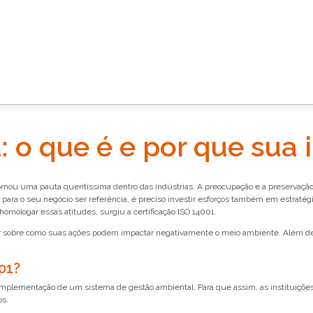
: o que é e por que sua 
ornou uma pauta quentíssima dentro das indústrias. A preocupação e a preservaçã
ara o seu negócio ser referência, é preciso investir esforços também em estratég
mologar essas atitudes, surgiu a certificação ISO 14001.
par sobre como suas ações podem impactar negativamente o meio ambiente. Além d
001?
implementação de um sistema de gestão ambiental. Para que assim, as instituiçõe
os.