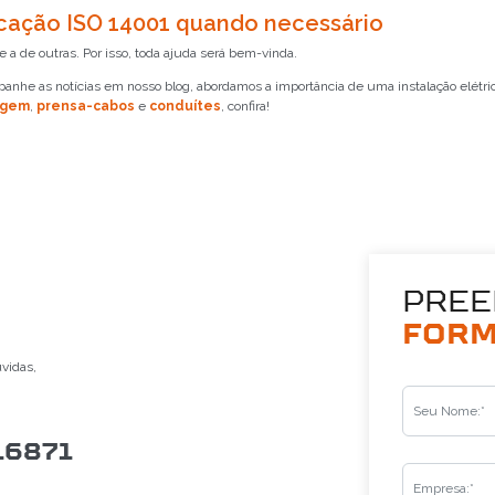
ficação ISO 14001 quando necessário
SOLICITAR CONTATO
a de outras. Por isso, toda ajuda será bem-vinda.
5
mpanhe as notícias em nosso blog, abordamos a importância de uma instalação elétri
agem
,
prensa-cabos
e
conduítes
, confira!
PREE
FORM
úvidas,
16871