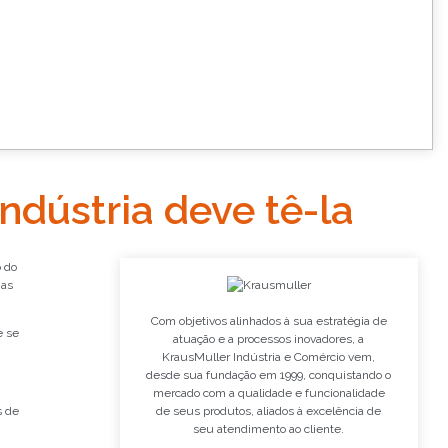
indústria deve tê-la
o do
ias
Com objetivos alinhados à sua estratégia de
e se
atuação e a processos inovadores, a
KrausMuller Indústria e Comércio vem,
desde sua fundação em 1999, conquistando o
mercado com a qualidade e funcionalidade
s de
de seus produtos, aliados à excelência de
seu atendimento ao cliente.