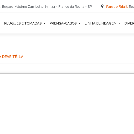
. Edgard Máximo Zambotto, Km 44 - Franco da Rocha - SP
Parque Fabril:
Rod
PLUGUES E TOMADAS
PRENSA-CABOS
LINHA BLINDAGEM
DIVE
A DEVE TÊ-LA