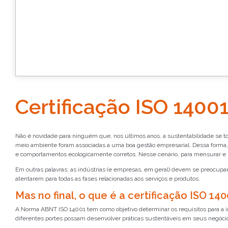
Certificação ISO 14001
Não é novidade para ninguém que, nos últimos anos, a sustentabilidade se t
meio ambiente foram associadas a uma boa gestão empresarial. Dessa forma, p
e comportamentos ecologicamente corretos. Nesse cenário, para mensurar e ho
Em outras palavras: as indústrias (e empresas, em geral) devem se preocu
atentarem para todas as fases relacionadas aos serviços e produtos.
Mas no final, o que é a certificação ISO 14
A Norma ABNT ISO 14001 tem como objetivo determinar os requisitos para a 
diferentes portes possam desenvolver práticas sustentáveis em seus negóci