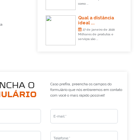
como ...
Qual a distância
ideal ...
ca
27 de janeiro de 2020
Milhares de produtos e
serviços são ...
NCHA O
Caso prefira, preencha os campos do
formulário que nós entraremos em contato
ULÁRIO
com você o mais rápido possível!