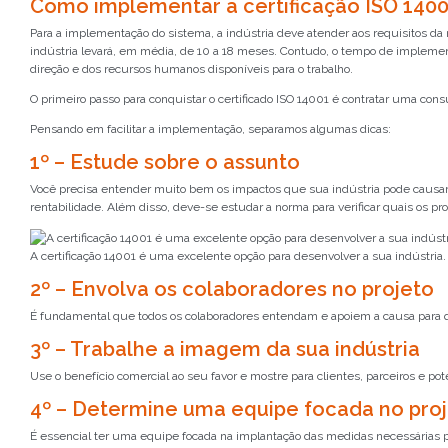
Como implementar a certificação ISO 1400
Para a implementação do sistema, a indústria deve atender aos requisitos da 
indústria levará, em média, de 10 a 18 meses. Contudo, o tempo de implemen
direção e dos recursos humanos disponíveis para o trabalho.
O primeiro passo para conquistar o certificado ISO 14001 é contratar uma consu
Pensando em facilitar a implementação, separamos algumas dicas:
1º – Estude sobre o assunto
Você precisa entender muito bem os impactos que sua indústria pode caus
rentabilidade. Além disso, deve-se estudar a norma para verificar quais os p
A certificação 14001 é uma excelente opção para desenvolver a sua indústria.
2º – Envolva os colaboradores no projeto
É fundamental que todos os colaboradores entendam e apoiem a causa para q
3º – Trabalhe a imagem da sua indústria
Use o benefício comercial ao seu favor e mostre para clientes, parceiros e 
4º – Determine uma equipe focada no pro
É essencial ter uma equipe focada na implantação das medidas necessárias par