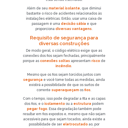
Além de seu
material isolante
, que diminui
bastante o risco de acidentes relacionados às
instalações elétricas. Então, usar uma caixa de
passagem é uma
decisão sábia
e que
proporciona
diversas vantagens
.
Requisito de segurança para
diversas construções
De modo geral, o código elétrico exige que as
conexões dos fios sejam fechadas, principalmente
porque as
conexões soltas
apresentam
risco
de
incêndio
.
Mesmo que os fios sejam torcidos juntos com
segurança
e você tome todas as medidas, ainda
existirá a possibilidade de que os surtos de
corrente
superaqueçam
os
fios
.
Com o tempo, isso pode degradar a fita e as capas
dos fios, e o
isolamento
ou a
estrutura
podem
pegar fogo
. Essa degradação também pode
resultar em fios expostos e, mesmo que não sejam
acessíveis para que sejam tocados, ainda existe a
possibilidade de ser
eletrocutado
ao, por