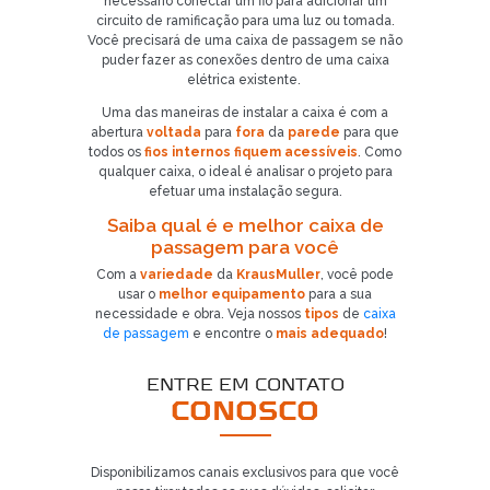
necessário conectar um fio para adicionar um
circuito de ramificação para uma luz ou tomada.
Você precisará de uma caixa de passagem se não
puder fazer as conexões dentro de uma caixa
elétrica existente.
Uma das maneiras de instalar a caixa é com a
abertura
voltada
para
fora
da
parede
para que
todos os
fios internos fiquem acessíveis
. Como
qualquer caixa, o ideal é analisar o projeto para
efetuar uma instalação segura.
Já é nosso cliente?
Saiba qual é e melhor caixa de
passagem para você
SOLICITAR CONTATO
Com a
variedade
da
KrausMuller
, você pode
usar o
melhor equipamento
para a sua
5
necessidade e obra. Veja nossos
tipos
de
caixa
de passagem
e encontre o
mais adequado
!
ENTRE EM CONTATO
CONOSCO
Disponibilizamos canais exclusivos para que você