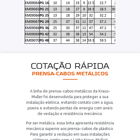
KM09064
PG 16
10
14
23
9
22.5
22.7
24
KM09065
PG 21
13
18
27
9
28.3
28.5
30/32
KM09066
PG 25
13
18
29
10
32
32.2
35
KM09067
PG 29
25
37
31
11
37
37.2
40
KM09068
PG 36
25
33
37
12
47
47.2
50
KM09069
PG 42
32
38
38
13
54
54.2
57
KM09070
PG 48
37
44
38
14
59.3
59.5
64
COTAÇÃO RÁPIDA
PRENSA-CABOS METÁLICOS
A linha de prensa-cabos metálicos da Kraus-
Muller foi desenvolvida para proteger a sua
instalação elétrica, evitando contato com a água,
poeira e evitando perdas de energia com anéis
de vedação e resistência mecânica.
Por ser metálica, essa linha apresenta resistência
mecânica superior aos prensa-cabos de plástico.
Para garantir a vedação em suas instalações