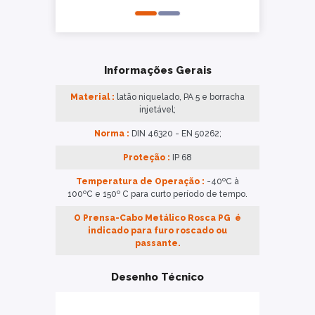
Informações Gerais
Material :
latão niquelado, PA 5 e borracha
injetável;
Norma :
DIN 46320 - EN 50262;
Proteção :
IP 68
Temperatura de Operação :
-40ºC à
100ºC e 150º C para curto período de tempo.
O Prensa-Cabo Metálico Rosca PG é
indicado para furo roscado ou
passante.
Desenho Técnico