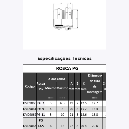
Especificações Técnicas
ROSCA PG
Diâmetro
ø dos cabos
do furo
Rosca
A
B
C
Chave
Código
da
Mínimo
Máximo
PG
mm
mm
mm
mm
montagem
mm
mm
mm
KM09060
PG 7
3
6.5
19
7
12.5
12.7
14
KM09061
PG 9
4
8
20
8
15.2
15.4
18
KM09062
PG 11
5
10
21
8
18.6
18.8
20
PG
KM09063
13,5
6
12
22
8
20.4
20.6
22