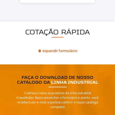
COTAÇÃO RÁPIDA
+
expandir formulário
FAÇA O DOWNLOAD DE NOSSO
CATÁLOGO DA
LINHA INDUSTRIAL
Conheça todos os produtos da linha industrial
KrausMuller. Basta preencher o formulário e pronto, você
receberá por e-mail e poderá conferir o nosso catálogo
completo!